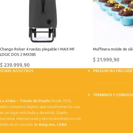
Chango Rolser 4 ruedas plegable I-MAX MF
Muffinera molde de sil
LOGIC DOS 2 IMX385
$
21.999,90
$
239.999,90
SOBRE NOSOTROS
PREGUNTAS FRECUEN
TERMINOS Y CONDICI
La Aldea – Tienda de Diseño
Desde 2010,
seleccionamos objetos que transforman tu casa
en un lugar más lindo y divertido. Diseño
nacional, internacional y electrodomésticos con
estilo en el corazón de
Belgrano, CABA
.