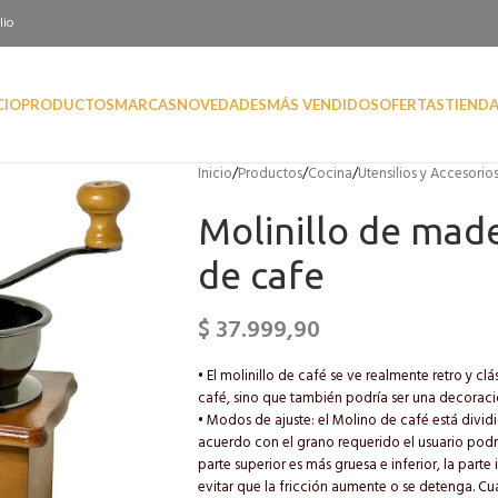
lio
CIO
PRODUCTOS
MARCAS
NOVEDADES
MÁS VENDIDOS
OFERTAS
TIEND
Inicio
/
Productos
/
Cocina
/
Utensilios y Accesorio
Molinillo de mad
de cafe
$
37.999,90
• El molinillo de café se ve realmente retro y c
café, sino que también podría ser una decoració
• Modos de ajuste: el Molino de café está divid
acuerdo con el grano requerido el usuario podr
parte superior es más gruesa e inferior, la part
evitar que la fricción aumente o se detenga. Cua