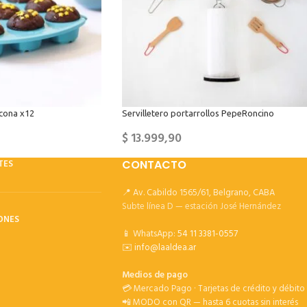
icona x12
Servilletero portarrollos PepeRoncino
$
13.999,90
TES
CONTACTO
📍 Av. Cabildo 1565/61, Belgrano, CABA
Subte línea D — estación José Hernández
ONES
📱 WhatsApp:
54 11 3381-0557
✉️
info@laaldea.ar
Medios de pago
💳 Mercado Pago · Tarjetas de crédito y débito
📲 MODO con QR — hasta 6 cuotas sin interés