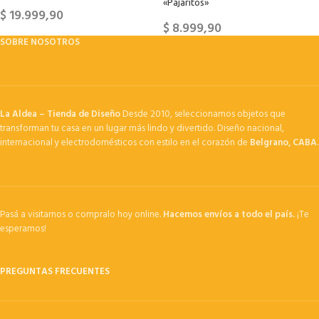
«Pajaritos»
$
19.999,90
$
8.999,90
SOBRE NOSOTROS
La Aldea – Tienda de Diseño
Desde 2010, seleccionamos objetos que
transforman tu casa en un lugar más lindo y divertido. Diseño nacional,
internacional y electrodomésticos con estilo en el corazón de
Belgrano, CABA
.
Pasá a visitarnos o compralo hoy online.
Hacemos envíos a todo el país.
¡Te
esperamos!
PREGUNTAS FRECUENTES