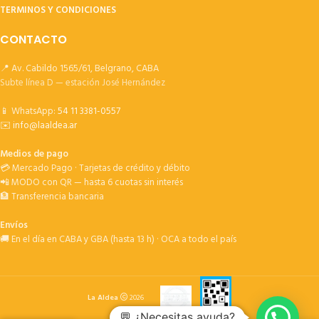
TERMINOS Y CONDICIONES
CONTACTO
📍 Av. Cabildo 1565/61, Belgrano, CABA
Subte línea D — estación José Hernández
📱 WhatsApp:
54 11 3381-0557
✉️
info@laaldea.ar
Medios de pago
💳 Mercado Pago · Tarjetas de crédito y débito
📲 MODO con QR — hasta 6 cuotas sin interés
🏦 Transferencia bancaria
Envíos
🚚 En el día en CABA y GBA (hasta 13 h) · OCA a todo el país
La Aldea
2026
💬 ¿Necesitas ayuda?