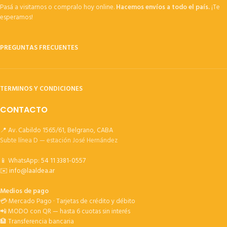
Pasá a visitarnos o compralo hoy online.
Hacemos envíos a todo el país.
¡Te
esperamos!
PREGUNTAS FRECUENTES
TERMINOS Y CONDICIONES
CONTACTO
📍 Av. Cabildo 1565/61, Belgrano, CABA
Subte línea D — estación José Hernández
📱 WhatsApp:
54 11 3381-0557
✉️
info@laaldea.ar
Medios de pago
💳 Mercado Pago · Tarjetas de crédito y débito
📲 MODO con QR — hasta 6 cuotas sin interés
🏦 Transferencia bancaria