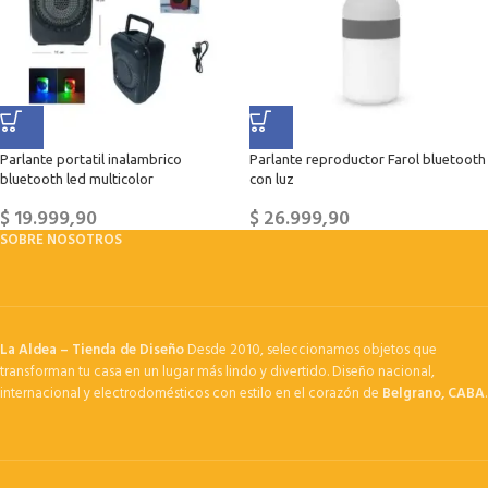
Parlante portatil inalambrico
Parlante reproductor Farol bluetooth
bluetooth led multicolor
con luz
$
19.999,90
$
26.999,90
SOBRE NOSOTROS
La Aldea – Tienda de Diseño
Desde 2010, seleccionamos objetos que
transforman tu casa en un lugar más lindo y divertido. Diseño nacional,
internacional y electrodomésticos con estilo en el corazón de
Belgrano, CABA
.