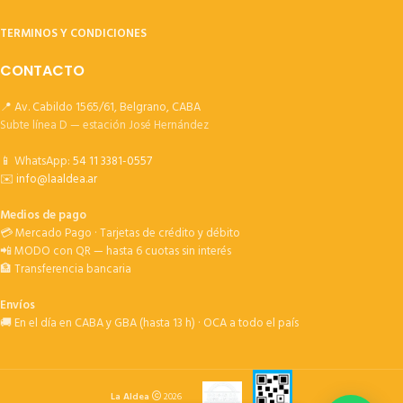
TERMINOS Y CONDICIONES
CONTACTO
📍 Av. Cabildo 1565/61, Belgrano, CABA
Subte línea D — estación José Hernández
📱 WhatsApp:
54 11 3381-0557
✉️
info@laaldea.ar
Medios de pago
💳 Mercado Pago · Tarjetas de crédito y débito
📲 MODO con QR — hasta 6 cuotas sin interés
🏦 Transferencia bancaria
Envíos
🚚 En el día en CABA y GBA (hasta 13 h) · OCA a todo el país
La Aldea
2026