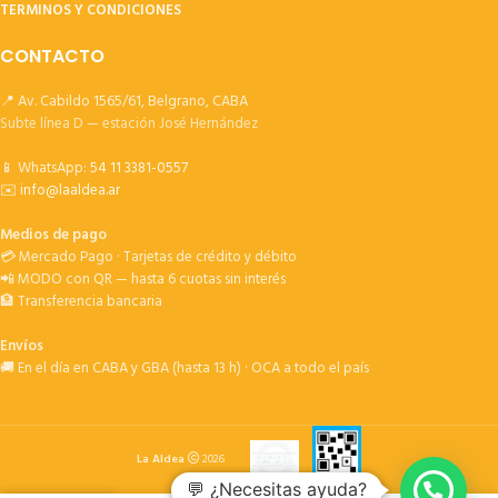
TERMINOS Y CONDICIONES
CONTACTO
📍 Av. Cabildo 1565/61, Belgrano, CABA
Subte línea D — estación José Hernández
📱 WhatsApp:
54 11 3381-0557
✉️
info@laaldea.ar
Medios de pago
💳 Mercado Pago · Tarjetas de crédito y débito
📲 MODO con QR — hasta 6 cuotas sin interés
🏦 Transferencia bancaria
Envíos
🚚 En el día en CABA y GBA (hasta 13 h) · OCA a todo el país
La Aldea
2026
💬 ¿Necesitas ayuda?