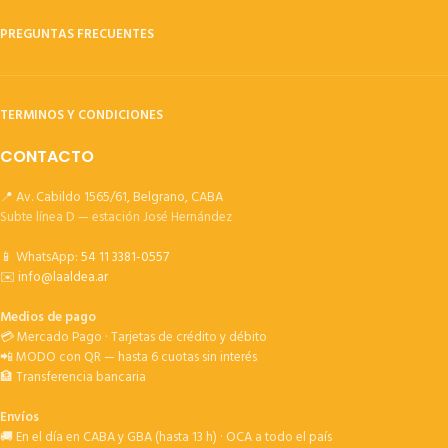
PREGUNTAS FRECUENTES
TERMINOS Y CONDICIONES
CONTACTO
📍 Av. Cabildo 1565/61, Belgrano, CABA
Subte línea D — estación José Hernández
📱 WhatsApp:
54 11 3381-0557
✉️
info@laaldea.ar
Medios de pago
💳 Mercado Pago · Tarjetas de crédito y débito
📲 MODO con QR — hasta 6 cuotas sin interés
🏦 Transferencia bancaria
Envíos
🚚 En el día en CABA y GBA (hasta 13 h) · OCA a todo el país