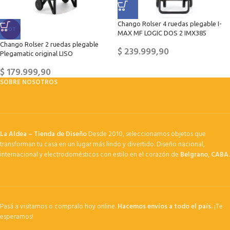
Chango Rolser 4 ruedas plegable I-
HOT
MAX MF LOGIC DOS 2 IMX385
Chango Rolser 2 ruedas plegable
$
239.999,90
Plegamatic original LISO
$
179.999,90
SOBRE NOSOTROS
La Aldea – Tienda de Diseño
Desde 2010, seleccionamos objetos que
transforman tu casa en un lugar más lindo y divertido. Diseño nacional,
internacional y electrodomésticos con estilo en el corazón de
Belgrano, CABA
.
Pasá a visitarnos o compralo hoy online.
Hacemos envíos a todo el país.
¡Te
esperamos!