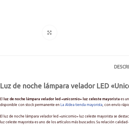
Click to enlarge
DESCR
Luz de noche lámpara velador LED «Unico
El
luz de noche lámpara velador led «unicornio» luz celeste mayorista
es un
disponible con stock permanente en
La Aldea tienda mayorista
, con envío rápi
El luz de noche lámpara velador led «unicornio» luz celeste mayorista se destac
luz celeste mayorista es uno de los artículos más buscados. Su relación calida