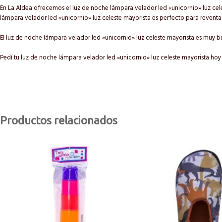
En La Aldea ofrecemos el luz de noche lámpara velador led «unicornio» luz cel
lámpara velador led «unicornio» luz celeste mayorista es perfecto para reventa e
El luz de noche lámpara velador led «unicornio» luz celeste mayorista es mu
Pedí tu luz de noche lámpara velador led «unicornio» luz celeste mayorista hoy
Productos relacionados