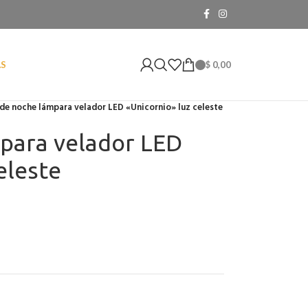
$
0,00
AS
de noche lámpara velador LED «Unicornio» luz celeste
para velador LED
eleste