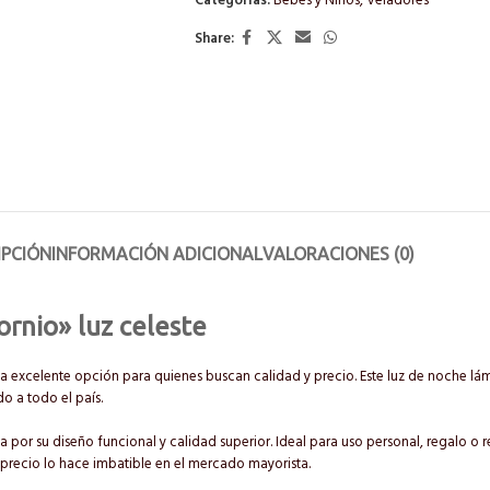
Categorías:
Bebés y Niños
,
Veladores
Share:
IPCIÓN
INFORMACIÓN ADICIONAL
VALORACIONES (0)
rnio» luz celeste
a excelente opción para quienes buscan calidad y precio. Este luz de noche lám
do a todo el país.
a por su diseño funcional y calidad superior. Ideal para uso personal, regalo o 
d-precio lo hace imbatible en el mercado mayorista.