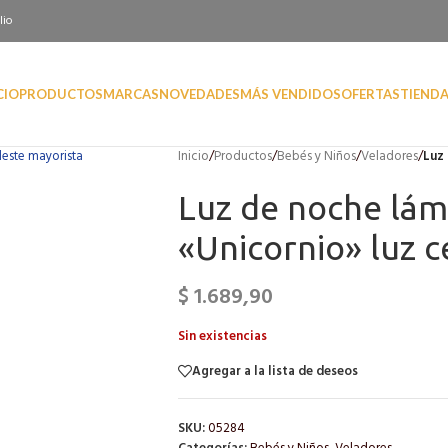
lio
CIO
PRODUCTOS
MARCAS
NOVEDADES
MÁS VENDIDOS
OFERTAS
TIEND
Inicio
/
Productos
/
Bebés y Niños
/
Veladores
/
Luz 
Luz de noche lám
«Unicornio» luz c
$
1.689,90
Sin existencias
Agregar a la lista de deseos
SKU:
05284