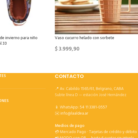
de invierno para niño
Vaso cucurro helado con sorbete
l 33
$
3.999,90
TES
CONTACTO
📍 Av. Cabildo 1565/61, Belgrano, CABA
Subte línea D — estación José Hernández
ONES
📱 WhatsApp:
54 11 3381-0557
✉️
info@laaldea.ar
Medios de pago
💳 Mercado Pago · Tarjetas de crédito y débito