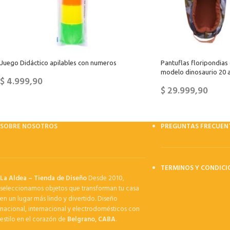
Juego Didáctico apilables con numeros
Pantuflas floripondias 
modelo dinosaurio 20 a
$
4.999,90
$
29.999,90
SOBRE NOSOTROS
PREGUNTAS FRECUEN
TERMINOS Y CONDICI
La Aldea – Tienda de Diseño
Desde 2010,
seleccionamos objetos que transforman tu casa
en un lugar más lindo y divertido. Diseño
nacional, internacional y electrodomésticos con
estilo en el corazón de
Belgrano, CABA
.