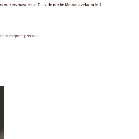
 precios mayoristas. El luz de noche lámpara velador led
a
.
n los mejores precios.