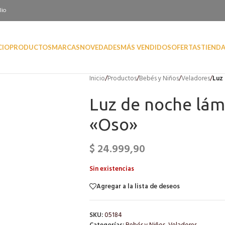
lio
CIO
PRODUCTOS
MARCAS
NOVEDADES
MÁS VENDIDOS
OFERTAS
TIEND
Inicio
/
Productos
/
Bebés y Niños
/
Veladores
/
Luz
Luz de noche lám
«Oso»
$
24.999,90
Sin existencias
Agregar a la lista de deseos
SKU:
05184