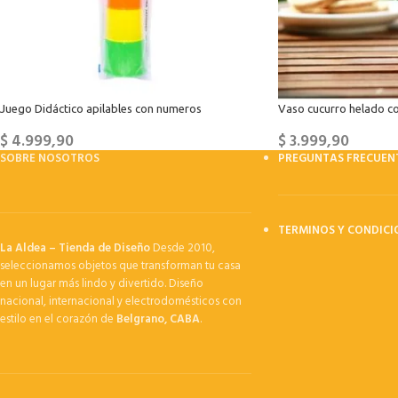
Juego Didáctico apilables con numeros
Vaso cucurro helado c
$
4.999,90
$
3.999,90
SOBRE NOSOTROS
PREGUNTAS FRECUEN
TERMINOS Y CONDICI
La Aldea – Tienda de Diseño
Desde 2010,
seleccionamos objetos que transforman tu casa
en un lugar más lindo y divertido. Diseño
nacional, internacional y electrodomésticos con
estilo en el corazón de
Belgrano, CABA
.