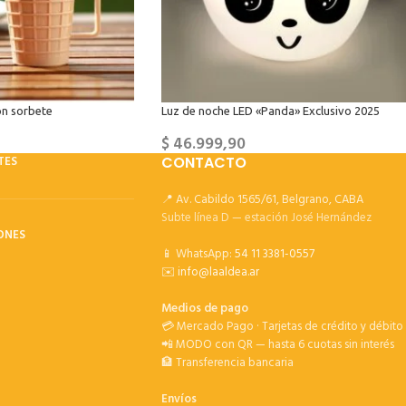
on sorbete
Luz de noche LED «Panda» Exclusivo 2025
$
46.999,90
TES
CONTACTO
📍 Av. Cabildo 1565/61, Belgrano, CABA
Subte línea D — estación José Hernández
ONES
📱 WhatsApp:
54 11 3381-0557
✉️
info@laaldea.ar
Medios de pago
💳 Mercado Pago · Tarjetas de crédito y débito
📲 MODO con QR — hasta 6 cuotas sin interés
🏦 Transferencia bancaria
Envíos