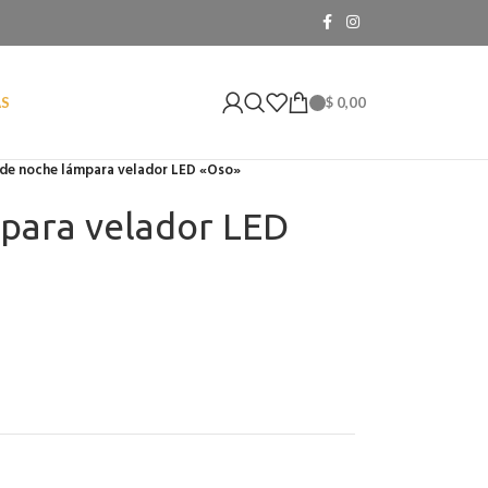
$
0,00
AS
 de noche lámpara velador LED «Oso»
para velador LED