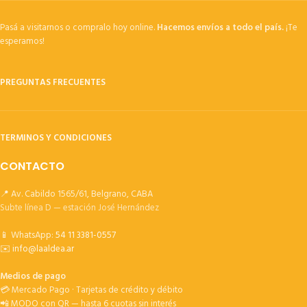
Pasá a visitarnos o compralo hoy online.
Hacemos envíos a todo el país.
¡Te
esperamos!
PREGUNTAS FRECUENTES
TERMINOS Y CONDICIONES
CONTACTO
📍 Av. Cabildo 1565/61, Belgrano, CABA
Subte línea D — estación José Hernández
📱 WhatsApp:
54 11 3381-0557
✉️
info@laaldea.ar
Medios de pago
💳 Mercado Pago · Tarjetas de crédito y débito
📲 MODO con QR — hasta 6 cuotas sin interés