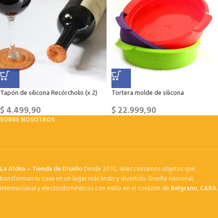
Tapón de silicona Recórcholis (x 2)
Tortera molde de silicona
$
4.499,90
$
22.999,90
SOBRE NOSOTROS
La Aldea – Tienda de Diseño
Desde 2010, seleccionamos objetos que
transforman tu casa en un lugar más lindo y divertido. Diseño nacional,
internacional y electrodomésticos con estilo en el corazón de
Belgrano, CABA
.