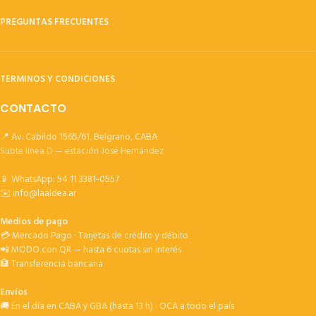
PREGUNTAS FRECUENTES
TERMINOS Y CONDICIONES
CONTACTO
📍 Av. Cabildo 1565/61, Belgrano, CABA
Subte línea D — estación José Hernández
📱 WhatsApp:
54 11 3381-0557
✉️
info@laaldea.ar
Medios de pago
💳 Mercado Pago · Tarjetas de crédito y débito
📲 MODO con QR — hasta 6 cuotas sin interés
🏦 Transferencia bancaria
Envíos
🚚 En el día en CABA y GBA (hasta 13 h) · OCA a todo el país