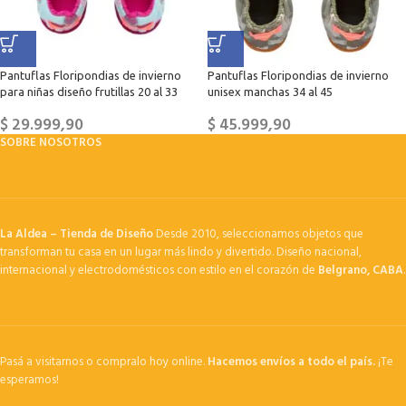
Pantuflas Floripondias de invierno
Pantuflas Floripondias de invierno
para niñas diseño frutillas 20 al 33
unisex manchas 34 al 45
$
29.999,90
$
45.999,90
SOBRE NOSOTROS
La Aldea – Tienda de Diseño
Desde 2010, seleccionamos objetos que
transforman tu casa en un lugar más lindo y divertido. Diseño nacional,
internacional y electrodomésticos con estilo en el corazón de
Belgrano, CABA
.
Pasá a visitarnos o compralo hoy online.
Hacemos envíos a todo el país.
¡Te
esperamos!