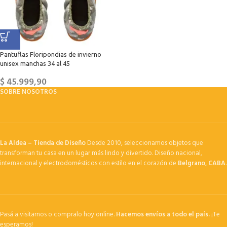
Pantuflas Floripondias de invierno
unisex manchas 34 al 45
$
45.999,90
SOBRE NOSOTROS
La Aldea – Tienda de Diseño
Desde 2010, seleccionamos objetos que
transforman tu casa en un lugar más lindo y divertido. Diseño nacional,
internacional y electrodomésticos con estilo en el corazón de
Belgrano, CABA
.
Pasá a visitarnos o compralo hoy online.
Hacemos envíos a todo el país.
¡Te
esperamos!