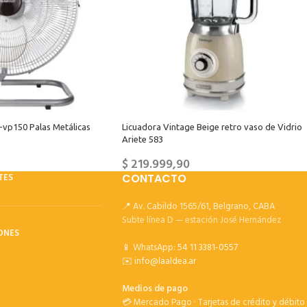
-vp150 Palas Metálicas
Licuadora Vintage Beige retro vaso de Vidrio
Ariete 583
$
219.999,90
TES
CONTACTO
📍 Av. Cabildo 1565/61, Belgrano, CABA
Subte línea D — estación José Hernández
ONES
📱 WhatsApp:
54 11 3381-0557
✉️
info@laaldea.ar
Medios de pago
💳 Mercado Pago · Tarjetas de crédito y débito