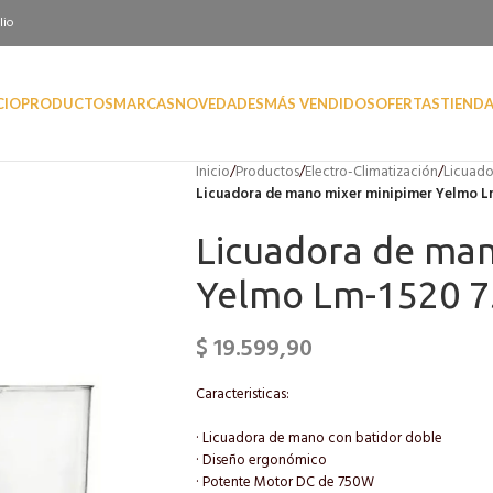
lio
CIO
PRODUCTOS
MARCAS
NOVEDADES
MÁS VENDIDOS
OFERTAS
TIEND
Inicio
/
Productos
/
Electro-Climatización
/
Licuado
Licuadora de mano mixer minipimer Yelmo 
Licuadora de man
Yelmo Lm-1520 
$
19.599,90
Caracteristicas:
· Licuadora de mano con batidor doble
· Diseño ergonómico
· Potente Motor DC de 750W