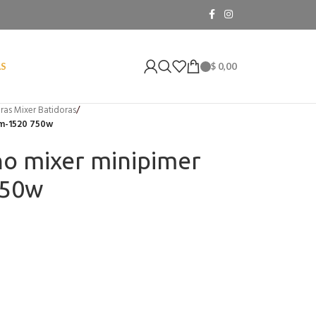
$
0,00
AS
ras Mixer Batidoras
/
Lm-1520 750w
o mixer minipimer
750w