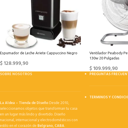
Espumador de Leche Ariete Cappuccino Negro
Ventilador Peabody Pe
130w 20 Pulgadas
$
128.999,90
$
109.999,90
SOBRE NOSOTROS
PREGUNTAS FRECUEN
TERMINOS Y CONDICI
La Aldea – Tienda de Diseño
Desde 2010,
seleccionamos objetos que transforman tu casa
en un lugar más lindo y divertido. Diseño
nacional, internacional y electrodomésticos con
estilo en el corazón de
Belgrano, CABA
.