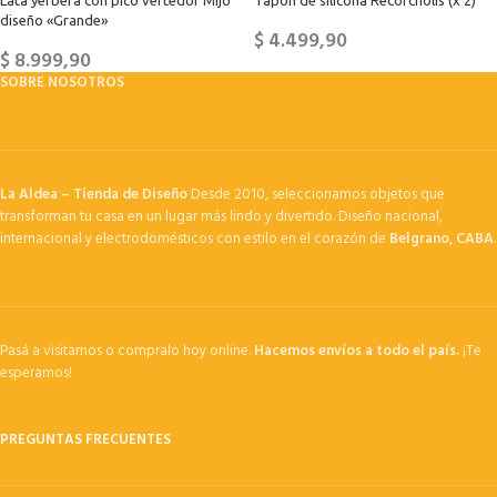
Lata yerbera con pico vertedor Mijo
Tapón de silicona Recórcholis (x 2)
diseño «Grande»
$
4.499,90
$
8.999,90
SOBRE NOSOTROS
La Aldea – Tienda de Diseño
Desde 2010, seleccionamos objetos que
transforman tu casa en un lugar más lindo y divertido. Diseño nacional,
internacional y electrodomésticos con estilo en el corazón de
Belgrano, CABA
.
Pasá a visitarnos o compralo hoy online.
Hacemos envíos a todo el país.
¡Te
esperamos!
PREGUNTAS FRECUENTES