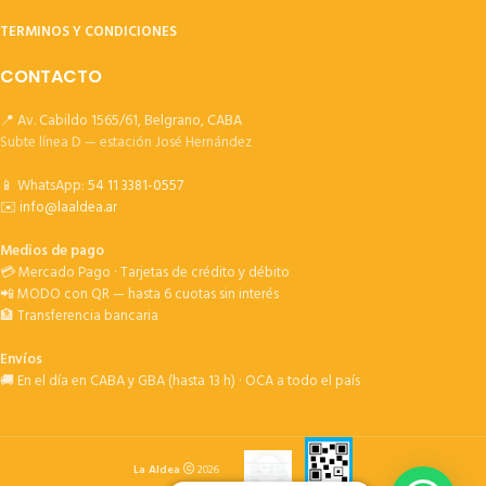
TERMINOS Y CONDICIONES
CONTACTO
📍 Av. Cabildo 1565/61, Belgrano, CABA
Subte línea D — estación José Hernández
📱 WhatsApp:
54 11 3381-0557
✉️
info@laaldea.ar
Medios de pago
💳 Mercado Pago · Tarjetas de crédito y débito
📲 MODO con QR — hasta 6 cuotas sin interés
🏦 Transferencia bancaria
Envíos
🚚 En el día en CABA y GBA (hasta 13 h) · OCA a todo el país
La Aldea
2026