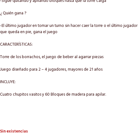
-Sigue quitando y apilando bloques hasta que la torre caiga
¿ Quién gana ?
-El último jugador en tomar un turno sin hacer caer la torre o el último jugador
que queda en pie, gana el juego
CARACTERÍSTICAS:
Torre de los borrachos, el juego de beber al agarrar piezas
Juego diseñado para 2 – 4 jugadores, mayores de 21 años
INCLUYE:
Cuatro chupitos vasitos y 60 Bloques de madera para apilar.
Sin existencias