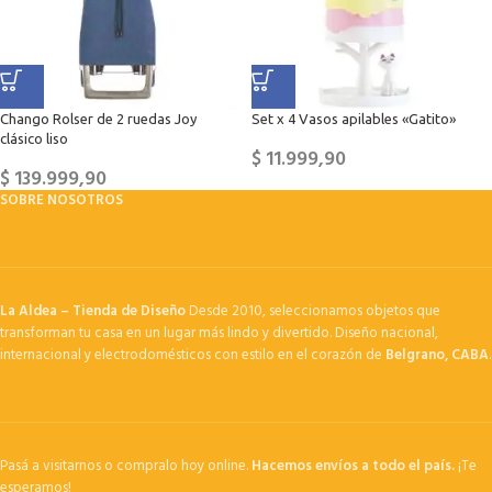
Chango Rolser de 2 ruedas Joy
Set x 4 Vasos apilables «Gatito»
clásico liso
$
11.999,90
$
139.999,90
SOBRE NOSOTROS
La Aldea – Tienda de Diseño
Desde 2010, seleccionamos objetos que
transforman tu casa en un lugar más lindo y divertido. Diseño nacional,
internacional y electrodomésticos con estilo en el corazón de
Belgrano, CABA
.
Pasá a visitarnos o compralo hoy online.
Hacemos envíos a todo el país.
¡Te
esperamos!