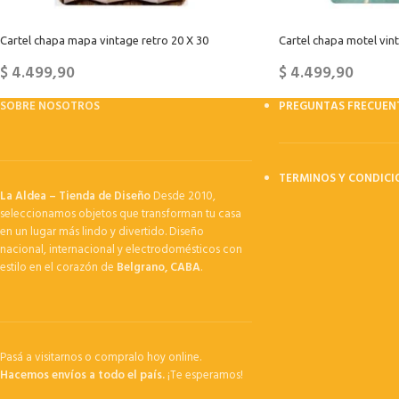
Cartel chapa mapa vintage retro 20 X 30
Cartel chapa motel vin
$
4.499,90
$
4.499,90
SOBRE NOSOTROS
PREGUNTAS FRECUEN
TERMINOS Y CONDICI
La Aldea – Tienda de Diseño
Desde 2010,
seleccionamos objetos que transforman tu casa
en un lugar más lindo y divertido. Diseño
nacional, internacional y electrodomésticos con
estilo en el corazón de
Belgrano, CABA
.
Pasá a visitarnos o compralo hoy online.
Hacemos envíos a todo el país.
¡Te esperamos!