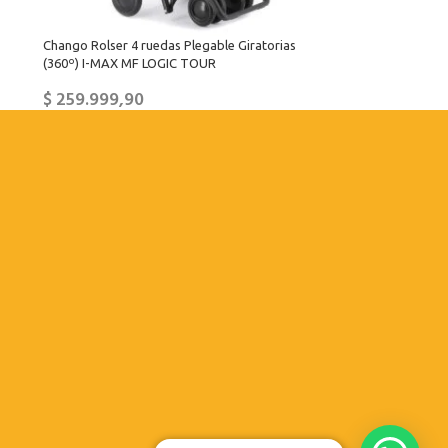
Chango Rolser 4 ruedas Plegable Giratorias
(360º) I-MAX MF LOGIC TOUR
$
259.999,90