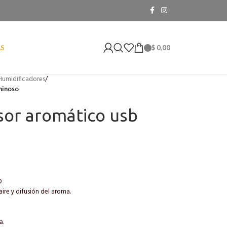
$
0,00
AS
Humidificadores
/
minoso
sor aromático usb
O
aire y difusión del aroma.
a.