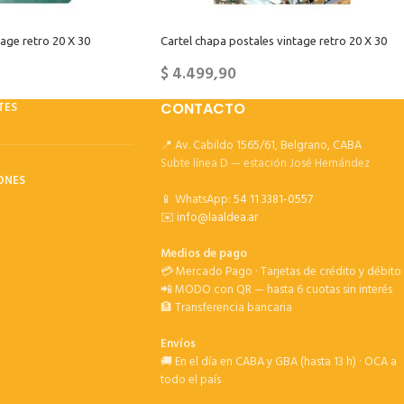
tage retro 20 X 30
Cartel chapa postales vintage retro 20 X 30
$
4.499,90
TES
CONTACTO
📍 Av. Cabildo 1565/61, Belgrano, CABA
Subte línea D — estación José Hernández
ONES
📱 WhatsApp:
54 11 3381-0557
✉️
info@laaldea.ar
Medios de pago
💳 Mercado Pago · Tarjetas de crédito y débito
📲 MODO con QR — hasta 6 cuotas sin interés
🏦 Transferencia bancaria
Envíos
🚚 En el día en CABA y GBA (hasta 13 h) · OCA a
todo el país