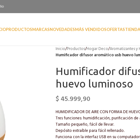
lio
CIO
PRODUCTOS
MARCAS
NOVEDADES
MÁS VENDIDOS
OFERTAS
TIEND
Inicio
/
Productos
/
Hogar Deco
/
Aromatizantes y 
Humificador difusor aromático usb huevo lu
Humificador difu
huevo luminoso
$
45.999,90
HUMIDIFICADOR DE AIRE CON FORMA DE HUEV
Tres funciones: humidificación, purificación de 
Tamaño pequeño, fácil de llevar.
Depósito extraíble para fácil rellenado.
Funciona con la interfaz USB en su computador