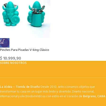
HOT
Pinches Para Picadas V-king Clásico
$
10.999,90
SOBRE NOSOTROS
La Aldea – Tienda de Diseño
Desde 2010, seleccionamos objetos que
transforman tu casa en un lugar más lindo y divertido. Diseño nacional,
internacional y electrodomésticos con estilo en el corazón de
Belgrano, CABA
.