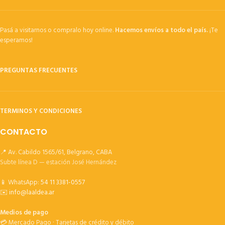
Pasá a visitarnos o compralo hoy online.
Hacemos envíos a todo el país.
¡Te
esperamos!
PREGUNTAS FRECUENTES
TERMINOS Y CONDICIONES
CONTACTO
📍 Av. Cabildo 1565/61, Belgrano, CABA
Subte línea D — estación José Hernández
📱 WhatsApp:
54 11 3381-0557
✉️
info@laaldea.ar
Medios de pago
💳 Mercado Pago · Tarjetas de crédito y débito