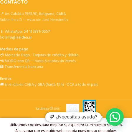
CONTACTO
📍 Av. Cabildo 1565/61, Belgrano, CABA
Subte línea D — estación José Hernández
📱 WhatsApp:
54 11 3381-0557
✉️
info@laaldea.ar
Medios de pago
💳 Mercado Pago · Tarjetas de crédito y débito
📲 MODO con QR — hasta 6 cuotas sin interés
🏦 Transferencia bancaria
Envíos
🚚 En el día en CABA y GBA (hasta 13 h) · OCA a todo el país
La Aldea
2026
💬 ¿Necesitas ayuda?
Utilizamos cookies para mejorar su experiencia en nuestro sitio web.
oductos
Deseos
Carrito
My account
Al navegar por este sitio web, acepta nuestro uso de cookies.