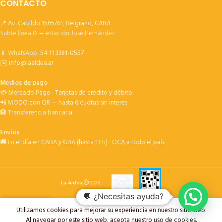
CONTACTO
📍 Av. Cabildo 1565/61, Belgrano, CABA
Subte línea D — estación José Hernández
📱 WhatsApp:
54 11 3381-0557
✉️
info@laaldea.ar
Medios de pago
💳 Mercado Pago · Tarjetas de crédito y débito
📲 MODO con QR — hasta 6 cuotas sin interés
🏦 Transferencia bancaria
Envíos
🚚 En el día en CABA y GBA (hasta 13 h) · OCA a todo el país
La Aldea
2026
💬 ¿Necesitas ayuda?
Utilizamos cookies para mejorar su experiencia en nuestro sitio web.
oductos
Deseos
Carrito
My account
Al navegar por este sitio web, acepta nuestro uso de cookies.