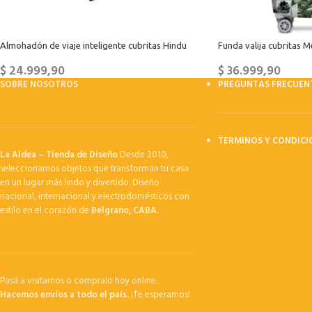
Almohadón de viaje inteligente cubritas Hindu
Funda valija cubritas 
$
24.999,90
$
36.999,90
SOBRE NOSOTROS
PREGUNTAS FRECUEN
TERMINOS Y CONDICI
La Aldea – Tienda de Diseño
Desde 2010,
seleccionamos objetos que transforman tu casa
en un lugar más lindo y divertido. Diseño
nacional, internacional y electrodomésticos con
estilo en el corazón de
Belgrano, CABA
.
Pasá a visitarnos o compralo hoy online.
Hacemos envíos a todo el país.
¡Te esperamos!