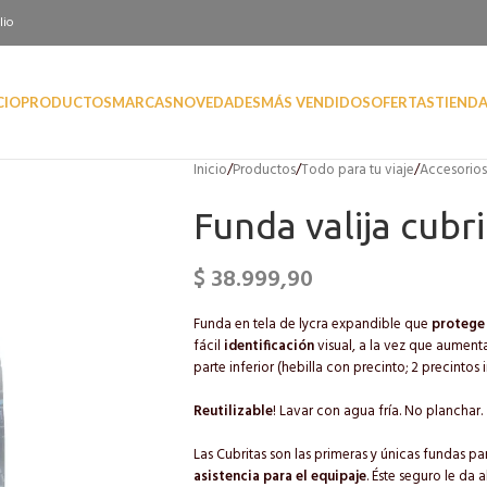
lio
CIO
PRODUCTOS
MARCAS
NOVEDADES
MÁS VENDIDOS
OFERTAS
TIEND
Inicio
/
Productos
/
Todo para tu viaje
/
Accesorios 
Funda valija cub
$
38.999,90
Funda en tela de lycra expandible que
proteg
fácil
identificación
visual, a la vez que aument
parte inferior (hebilla con precinto; 2 precintos 
Reutilizable
! Lavar con agua fría. No planchar.
Las Cubritas son las primeras y únicas fundas p
asistencia para el equipaje
. Éste seguro le da 