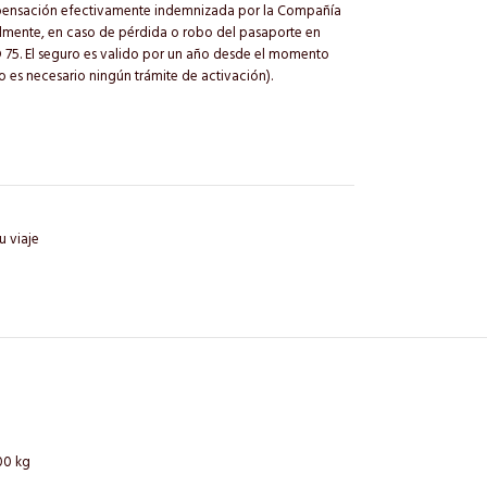
ompensación efectivamente indemnizada por la Compañía
lmente, en caso de pérdida o robo del pasaporte en
D 75. El seguro es valido por un año desde el momento
o es necesario ningún trámite de activación).
u viaje
00 kg