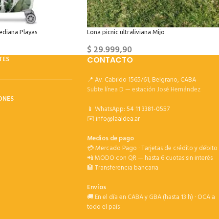
Mediana Playas
Lona picnic ultraliviana Mijo
$
29.999,90
TES
CONTACTO
📍 Av. Cabildo 1565/61, Belgrano, CABA
Subte línea D — estación José Hernández
ONES
📱 WhatsApp:
54 11 3381-0557
✉️
info@laaldea.ar
Medios de pago
💳 Mercado Pago · Tarjetas de crédito y débito
📲 MODO con QR — hasta 6 cuotas sin interés
🏦 Transferencia bancaria
Envíos
🚚 En el día en CABA y GBA (hasta 13 h) · OCA a
todo el país