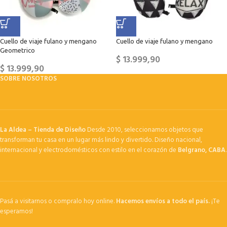
Cuello de viaje fulano y mengano
Cuello de viaje fulano y mengano
Geometrico
$
13.999,90
$
13.999,90
SOBRE NOSOTROS
La Aldea – Tienda de Diseño
Desde 2010, seleccionamos objetos que
transforman tu casa en un lugar más lindo y divertido. Diseño nacional,
internacional y electrodomésticos con estilo en el corazón de
Belgrano, CABA
.
Pasá a visitarnos o compralo hoy online.
Hacemos envíos a todo el país.
¡Te
esperamos!