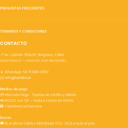
PREGUNTAS FRECUENTES
TERMINOS Y CONDICIONES
CONTACTO
📍 Av. Cabildo 1565/61, Belgrano, CABA
Subte línea D — estación José Hernández
📱 WhatsApp:
54 11 3381-0557
✉️
info@laaldea.ar
Medios de pago
💳 Mercado Pago · Tarjetas de crédito y débito
📲 MODO con QR — hasta 6 cuotas sin interés
🏦 Transferencia bancaria
Envíos
🚚 En el día en CABA y GBA (hasta 13 h) · OCA a todo el país