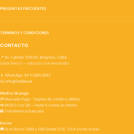
PREGUNTAS FRECUENTES
TERMINOS Y CONDICIONES
CONTACTO
📍 Av. Cabildo 1565/61, Belgrano, CABA
Subte línea D — estación José Hernández
📱 WhatsApp:
54 11 3381-0557
✉️
info@laaldea.ar
Medios de pago
💳 Mercado Pago · Tarjetas de crédito y débito
📲 MODO con QR — hasta 6 cuotas sin interés
🏦 Transferencia bancaria
Envíos
🚚 En el día en CABA y GBA (hasta 13 h) · OCA a todo el país