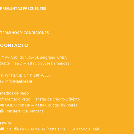
PREGUNTAS FRECUENTES
TERMINOS Y CONDICIONES
CONTACTO
📍 Av. Cabildo 1565/61, Belgrano, CABA
Subte línea D — estación José Hernández
📱 WhatsApp:
54 11 3381-0557
✉️
info@laaldea.ar
Medios de pago
💳 Mercado Pago · Tarjetas de crédito y débito
📲 MODO con QR — hasta 6 cuotas sin interés
🏦 Transferencia bancaria
Envíos
🚚 En el día en CABA y GBA (hasta 13 h) · OCA a todo el país