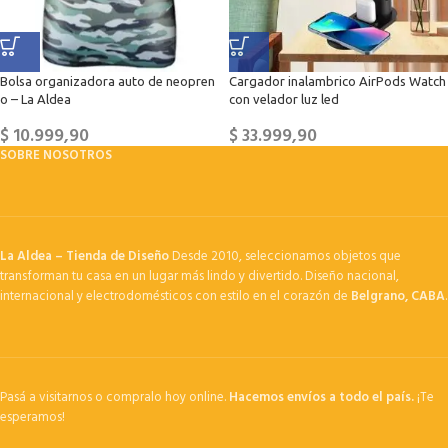
Bolsa organizadora auto de neopren
Cargador inalambrico AirPods Watch
o – La Aldea
con velador luz led
$
10.999,90
$
33.999,90
SOBRE NOSOTROS
La Aldea – Tienda de Diseño
Desde 2010, seleccionamos objetos que
transforman tu casa en un lugar más lindo y divertido. Diseño nacional,
internacional y electrodomésticos con estilo en el corazón de
Belgrano, CABA
.
Pasá a visitarnos o compralo hoy online.
Hacemos envíos a todo el país.
¡Te
esperamos!