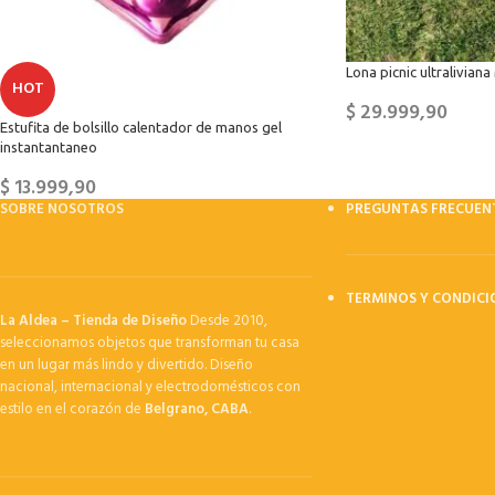
Lona picnic ultraliviana
HOT
$
29.999,90
Estufita de bolsillo calentador de manos gel
instantantaneo
$
13.999,90
SOBRE NOSOTROS
PREGUNTAS FRECUEN
TERMINOS Y CONDICI
La Aldea – Tienda de Diseño
Desde 2010,
seleccionamos objetos que transforman tu casa
en un lugar más lindo y divertido. Diseño
nacional, internacional y electrodomésticos con
estilo en el corazón de
Belgrano, CABA
.