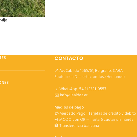
 Mijo
TES
CONTACTO
📍 Av. Cabildo 1565/61, Belgrano, CABA
Subte línea D — estación José Hernández
ONES
📱 WhatsApp:
54 11 3381-0557
✉️
info@laaldea.ar
Medios de pago
💳 Mercado Pago · Tarjetas de crédito y débito
📲 MODO con QR — hasta 6 cuotas sin interés
🏦 Transferencia bancaria