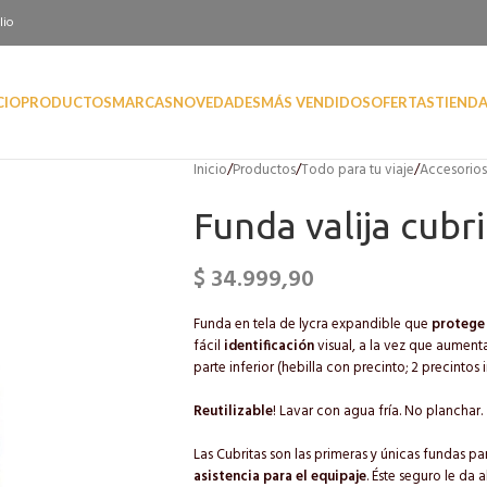
lio
CIO
PRODUCTOS
MARCAS
NOVEDADES
MÁS VENDIDOS
OFERTAS
TIEND
Inicio
/
Productos
/
Todo para tu viaje
/
Accesorios 
Funda valija cubr
$
34.999,90
Funda en tela de lycra expandible que
proteg
fácil
identificación
visual, a la vez que aument
parte inferior (hebilla con precinto; 2 precintos 
Reutilizable
! Lavar con agua fría. No planchar.
Las Cubritas son las primeras y únicas fundas p
asistencia para el equipaje
. Éste seguro le da 