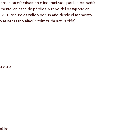
ompensación efectivamente indemnizada por la Compañía
lmente, en caso de pérdida o robo del pasaporte en
D 75. El seguro es valido por un año desde el momento
o es necesario ningún trámite de activación).
u viaje
00 kg