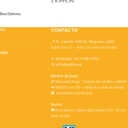
$
8.999,90
lina Etelvina
TES
CONTACTO
📍 Av. Cabildo 1565/61, Belgrano, CABA
Subte línea D — estación José Hernández
ONES
📱 WhatsApp:
54 11 3381-0557
✉️
info@laaldea.ar
Medios de pago
💳 Mercado Pago · Tarjetas de crédito y débito
📲 MODO con QR — hasta 6 cuotas sin interés
🏦 Transferencia bancaria
Envíos
🚚 En el día en CABA y GBA (hasta 13 h) · OCA a
todo el país