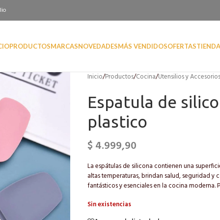
lio
CIO
PRODUCTOS
MARCAS
NOVEDADES
MÁS VENDIDOS
OFERTAS
TIEND
Inicio
/
Productos
/
Cocina
/
Utensilios y Accesorio
Espatula de sili
plastico
$
4.999,90
La espátulas de silicona contienen una superfici
altas temperaturas, brindan salud, seguridad y
fantásticos y esenciales en la cocina moderna. P
Sin existencias