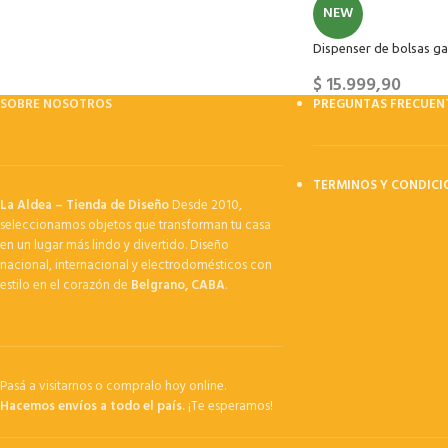
NEW
Dispenser de bolsas gal
$
15.999,90
SOBRE NOSOTROS
PREGUNTAS FRECUEN
TERMINOS Y CONDICI
La Aldea – Tienda de Diseño
Desde 2010,
seleccionamos objetos que transforman tu casa
en un lugar más lindo y divertido. Diseño
nacional, internacional y electrodomésticos con
estilo en el corazón de
Belgrano, CABA
.
Pasá a visitarnos o compralo hoy online.
Hacemos envíos a todo el país.
¡Te esperamos!