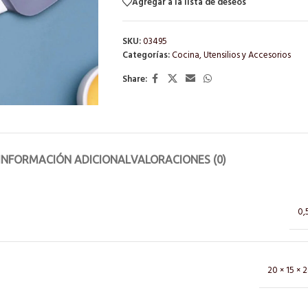
Agregar a la lista de deseos
SKU:
03495
Categorías:
Cocina
,
Utensilios y Accesorios
Share:
INFORMACIÓN ADICIONAL
VALORACIONES (0)
0,
20 × 15 × 