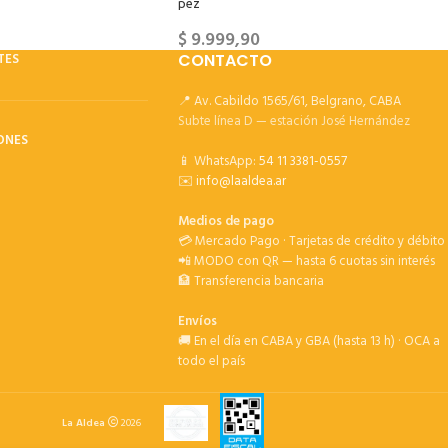
pez
$
9.999,90
TES
CONTACTO
📍 Av. Cabildo 1565/61, Belgrano, CABA
Subte línea D — estación José Hernández
ONES
📱 WhatsApp:
54 11 3381-0557
✉️
info@laaldea.ar
Medios de pago
💳 Mercado Pago · Tarjetas de crédito y débito
📲 MODO con QR — hasta 6 cuotas sin interés
🏦 Transferencia bancaria
Envíos
🚚 En el día en CABA y GBA (hasta 13 h) · OCA a
todo el país
La Aldea
2026