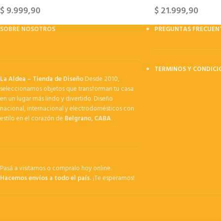
$
9.999,90
$
21.999,90
SOBRE NOSOTROS
PREGUNTAS FRECUEN
TERMINOS Y CONDICI
La Aldea – Tienda de Diseño
Desde 2010,
seleccionamos objetos que transforman tu casa
en un lugar más lindo y divertido. Diseño
nacional, internacional y electrodomésticos con
estilo en el corazón de
Belgrano, CABA
.
Pasá a visitarnos o compralo hoy online.
Hacemos envíos a todo el país.
¡Te esperamos!