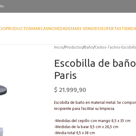
lio
CIO
PRODUCTOS
MARCAS
NOVEDADES
MÁS VENDIDOS
OFERTAS
TIEND
Inicio
/
Productos
/
Baño
/
Cestos-Tachos-Escobill
Escobilla de baño
Paris
$
21.999,90
Escobilla de baño en material metal. Se compon
recipiente para facilitar su limpieza.
-Medidas del cepillo con mango 8,5 x 35 cm
-Medidas de la base 9,5 cm x 26,5 cm
-Media total 9,5 x 38 cm