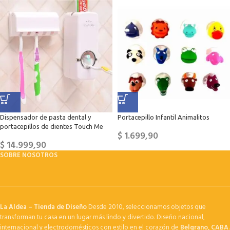
Dispensador de pasta dental y
Portacepillo Infantil Animalitos
portacepillos de dientes Touch Me
$
1.699,90
$
14.999,90
SOBRE NOSOTROS
La Aldea – Tienda de Diseño
Desde 2010, seleccionamos objetos que
transforman tu casa en un lugar más lindo y divertido. Diseño nacional,
internacional y electrodomésticos con estilo en el corazón de
Belgrano, CABA
.