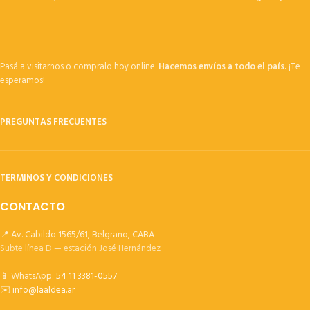
Pasá a visitarnos o compralo hoy online.
Hacemos envíos a todo el país.
¡Te
esperamos!
PREGUNTAS FRECUENTES
TERMINOS Y CONDICIONES
CONTACTO
📍 Av. Cabildo 1565/61, Belgrano, CABA
Subte línea D — estación José Hernández
📱 WhatsApp:
54 11 3381-0557
✉️
info@laaldea.ar