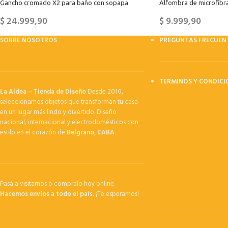
Gancho cromado X2 para baño con sopapa
Alfombra de microfibr
$
24.999,90
$
9.999,90
SOBRE NOSOTROS
PREGUNTAS FRECUEN
TERMINOS Y CONDICI
La Aldea – Tienda de Diseño
Desde 2010,
seleccionamos objetos que transforman tu casa
en un lugar más lindo y divertido. Diseño
nacional, internacional y electrodomésticos con
estilo en el corazón de
Belgrano, CABA
.
Pasá a visitarnos o compralo hoy online.
Hacemos envíos a todo el país.
¡Te esperamos!