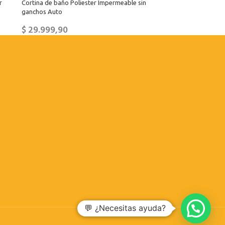
r
Cortina de baño Poliester Impermeable sin
ganchos Auto
$
29.999,90
💬 ¿Necesitas ayuda?