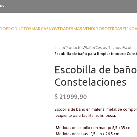
lio
CIO
PRODUCTOS
MARCAS
NOVEDADES
MÁS VENDIDOS
OFERTAS
TIEND
Inicio
/
Productos
/
Baño
/
Cestos-Tachos-Escobill
Escobilla de baño para limpiar inodoro Cons
Escobilla de baño
Constelaciones
$
21.999,90
Escobilla de baño en material metal. Se compon
recipiente para facilitar su limpieza.
-Medidas del cepillo con mango 8,5 x 35 cm
-Medidas de la base 9,5 cm x 26,5 cm