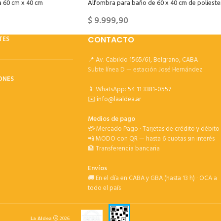
a 60 cm x 40 cm
Alfombra para baño de 60 x 40 cm de polieste
$
9.999,90
TES
CONTACTO
📍 Av. Cabildo 1565/61, Belgrano, CABA
Subte línea D — estación José Hernández
ONES
📱 WhatsApp:
54 11 3381-0557
✉️
info@laaldea.ar
Medios de pago
💳 Mercado Pago · Tarjetas de crédito y débito
📲 MODO con QR — hasta 6 cuotas sin interés
🏦 Transferencia bancaria
Envíos
🚚 En el día en CABA y GBA (hasta 13 h) · OCA a
todo el país
La Aldea
2026