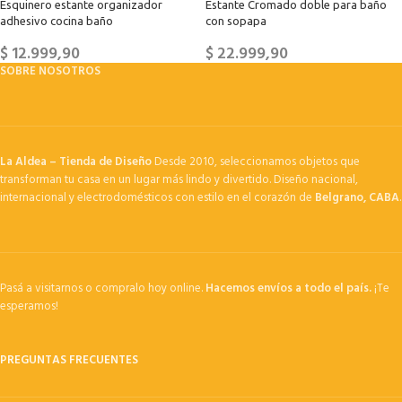
Esquinero estante organizador
Estante Cromado doble para baño
adhesivo cocina baño
con sopapa
$
12.999,90
$
22.999,90
SOBRE NOSOTROS
La Aldea – Tienda de Diseño
Desde 2010, seleccionamos objetos que
transforman tu casa en un lugar más lindo y divertido. Diseño nacional,
internacional y electrodomésticos con estilo en el corazón de
Belgrano, CABA
.
Pasá a visitarnos o compralo hoy online.
Hacemos envíos a todo el país.
¡Te
esperamos!
PREGUNTAS FRECUENTES