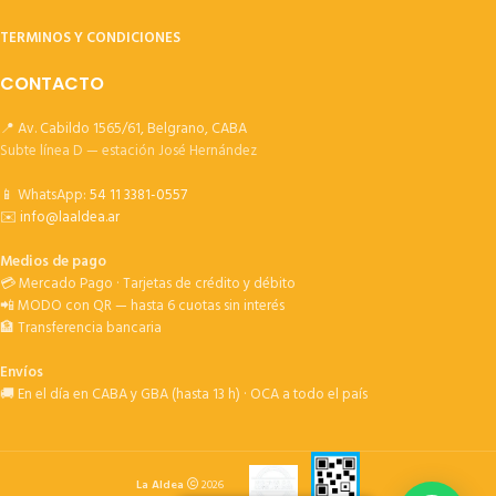
TERMINOS Y CONDICIONES
CONTACTO
📍 Av. Cabildo 1565/61, Belgrano, CABA
Subte línea D — estación José Hernández
📱 WhatsApp:
54 11 3381-0557
✉️
info@laaldea.ar
Medios de pago
💳 Mercado Pago · Tarjetas de crédito y débito
📲 MODO con QR — hasta 6 cuotas sin interés
🏦 Transferencia bancaria
Envíos
🚚 En el día en CABA y GBA (hasta 13 h) · OCA a todo el país
La Aldea
2026