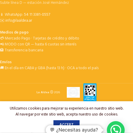
Subte línea D — estación José Hernández
📱 WhatsApp:
54 11 3381-0557
✉️
info@laaldea.ar
Medios de pago
💳 Mercado Pago · Tarjetas de crédito y débito
📲 MODO con QR — hasta 6 cuotas sin interés
🏦 Transferencia bancaria
Envíos
🚚 En el día en CABA y GBA (hasta 13 h) · OCA a todo el país
La Aldea
2026
Utilizamos cookies para mejorar su experiencia en nuestro sitio web.
Al navegar por este sitio web, acepta nuestro uso de cookies.
ACCEPT
💬 ¿Necesitas ayuda?