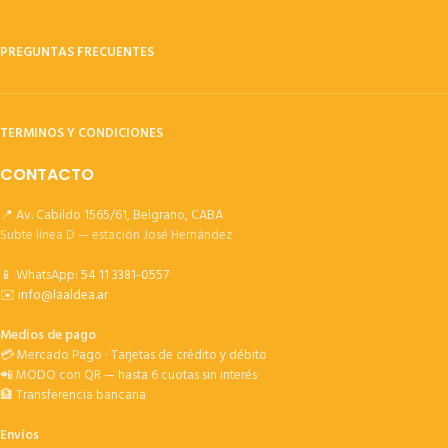
PREGUNTAS FRECUENTES
TERMINOS Y CONDICIONES
CONTACTO
📍 Av. Cabildo 1565/61, Belgrano, CABA
Subte línea D — estación José Hernández
📱 WhatsApp:
54 11 3381-0557
✉️
info@laaldea.ar
Medios de pago
💳 Mercado Pago · Tarjetas de crédito y débito
📲 MODO con QR — hasta 6 cuotas sin interés
🏦 Transferencia bancaria
Envíos