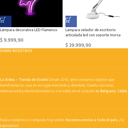
Lámpara decorativa LED Flamenco
Lampara velador de escritorio
articulada led con soporte morsa
$
9.999,90
$
39.999,90
SOBRE NOSOTROS
La Aldea – Tienda de Diseño
Desde 2010, seleccionamos objetos que
transforman tu casa en un lugar más lindo y divertido. Diseño nacional,
internacional y electrodomésticos con estilo en el corazón de
Belgrano, CABA
.
Pasá a visitarnos o compralo hoy online.
Hacemos envíos a todo el país.
¡Te
esperamos!