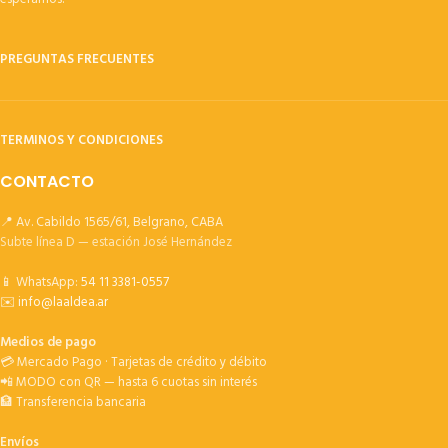
PREGUNTAS FRECUENTES
TERMINOS Y CONDICIONES
CONTACTO
📍 Av. Cabildo 1565/61, Belgrano, CABA
Subte línea D — estación José Hernández
📱 WhatsApp:
54 11 3381-0557
✉️
info@laaldea.ar
Medios de pago
💳 Mercado Pago · Tarjetas de crédito y débito
📲 MODO con QR — hasta 6 cuotas sin interés
🏦 Transferencia bancaria
Envíos