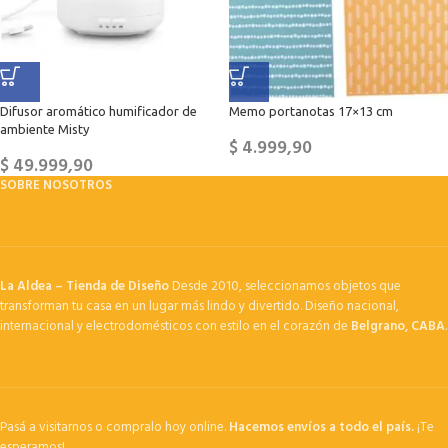
Difusor aromático humificador de
Memo portanotas 17×13 cm
ambiente Misty
$
4.999,90
$
49.999,90
SOBRE NOSOTROS
La Aldea – Tienda de Diseño
Desde 2010, seleccionamos objetos que
transforman tu casa en un lugar más lindo y divertido. Diseño nacional,
internacional y electrodomésticos con estilo en el corazón de
Belgrano, CABA
.
Pasá a visitarnos o compralo hoy online.
Hacemos envíos a todo el país.
¡Te
esperamos!