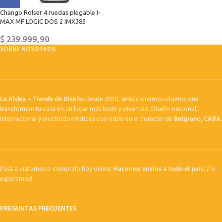
Chango Rolser 4 ruedas plegable I-
MAX MF LOGIC DOS 2 IMX385
$
239.999,90
SOBRE NOSOTROS
La Aldea – Tienda de Diseño
Desde 2010, seleccionamos objetos que
transforman tu casa en un lugar más lindo y divertido. Diseño nacional,
internacional y electrodomésticos con estilo en el corazón de
Belgrano, CABA
.
Pasá a visitarnos o compralo hoy online.
Hacemos envíos a todo el país.
¡Te
esperamos!
PREGUNTAS FRECUENTES