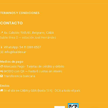
TERMINOS Y CONDICIONES
CONTACTO
📍 Av. Cabildo 1565/61, Belgrano, CABA
Subte línea D — estación José Hernández
📱 WhatsApp:
54 11 3381-0557
✉️
info@laaldea.ar
Medios de pago
💳 Mercado Pago · Tarjetas de crédito y débito
📲 MODO con QR — hasta 6 cuotas sin interés
🏦 Transferencia bancaria
Envíos
🚚 En el día en CABA y GBA (hasta 13 h) · OCA a todo el país