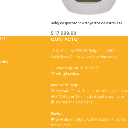
Reloj despertador «Proyector de estrellas»
$
17.999,90
TES
CONTACTO
📍 Av. Cabildo 1565/61, Belgrano, CABA
Subte línea D — estación José Hernández
ONES
📱 WhatsApp:
54 11 3381-0557
✉️
info@laaldea.ar
Medios de pago
💳 Mercado Pago · Tarjetas de crédito y débito
📲 MODO con QR — hasta 6 cuotas sin interés
🏦 Transferencia bancaria
Envíos
🚚 En el día en CABA y GBA (hasta 13 h) · OCA a
todo el país