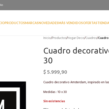
lio
CIO
PRODUCTOS
MARCAS
NOVEDADES
MÁS VENDIDOS
OFERTAS
TIEND
Inicio
/
Productos
/
Hogar Deco
/
Cuadros
/
Cuadro
Cuadro decorati
30
$
5.999,90
Cuadro decorativo Amsterdam, inspirado en las 
Medidas : 10 x 30
Sin existencias