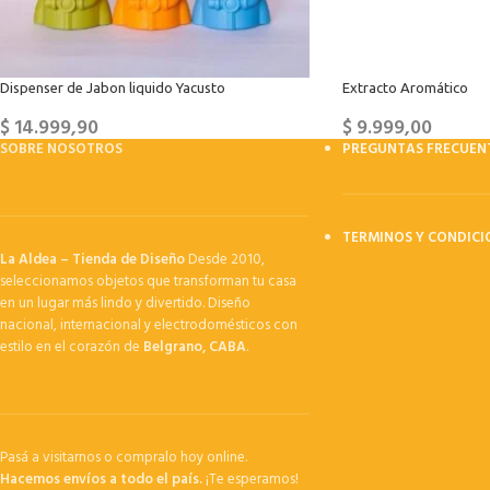
Dispenser de Jabon liquido Yacusto
Extracto Aromático
$
14.999,90
$
9.999,00
SOBRE NOSOTROS
PREGUNTAS FRECUEN
TERMINOS Y CONDICI
La Aldea – Tienda de Diseño
Desde 2010,
seleccionamos objetos que transforman tu casa
en un lugar más lindo y divertido. Diseño
nacional, internacional y electrodomésticos con
estilo en el corazón de
Belgrano, CABA
.
Pasá a visitarnos o compralo hoy online.
Hacemos envíos a todo el país.
¡Te esperamos!