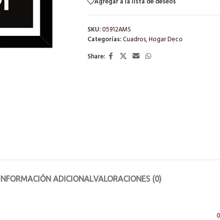
Agregar a la lista de deseos
SKU:
05912AMS
Categorías:
Cuadros
,
Hogar Deco
Share:
INFORMACIÓN ADICIONAL
VALORACIONES (0)
0