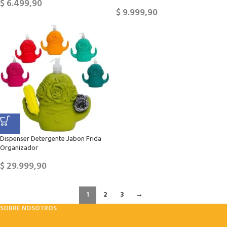
$
6.499,90
$
9.999,90
Dispenser Detergente Jabon Frida
Organizador
$
29.999,90
1
2
3
→
SOBRE NOSOTROS