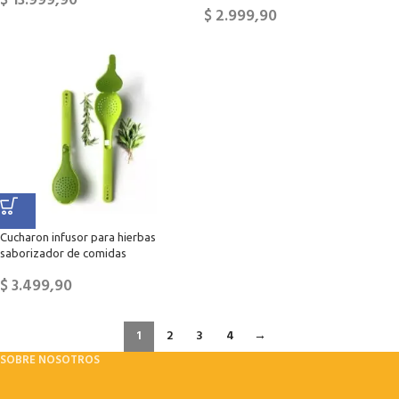
$
13.999,90
$
2.999,90
Cucharon infusor para hierbas
saborizador de comidas
$
3.499,90
1
2
3
4
→
SOBRE NOSOTROS