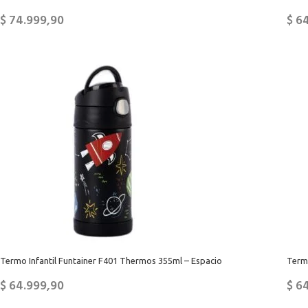
$
74.999,90
$
64
Termo Infantil Funtainer F401 Thermos 355ml – Espacio
Term
$
64.999,90
$
64