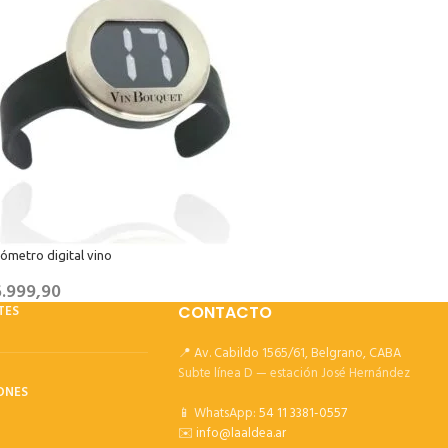
ómetro digital vino
.999,90
TES
CONTACTO
📍 Av. Cabildo 1565/61, Belgrano, CABA
Subte línea D — estación José Hernández
ONES
📱 WhatsApp:
54 11 3381-0557
✉️
info@laaldea.ar