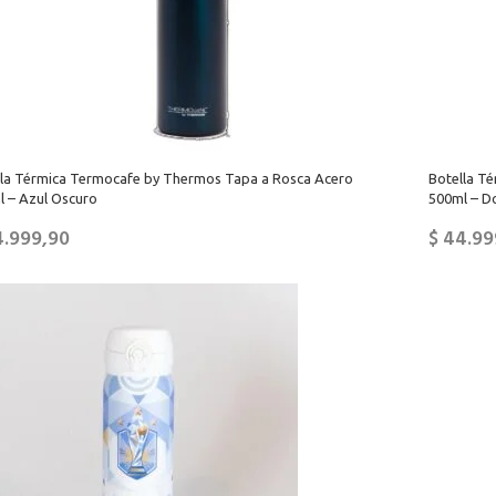
lla Térmica Termocafe by Thermos Tapa a Rosca Acero
Botella T
l – Azul Oscuro
500ml – D
.999,90
$
44.99