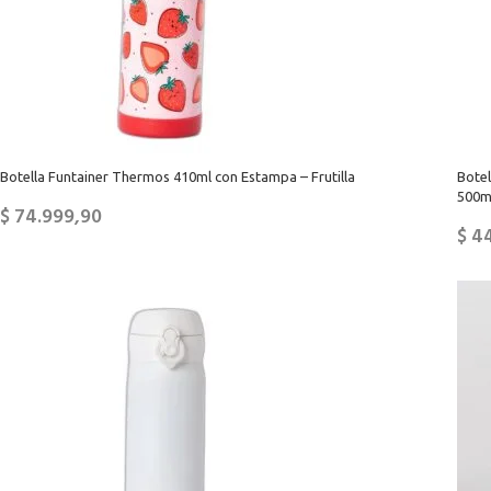
Botella Funtainer Thermos 410ml con Estampa – Frutilla
Bote
500m
$
74.999,90
$
44