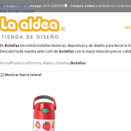
Skip to navigation
Envianos tu Whatsapp:
54 11 33810557
Compre online
y recibalo en su domici
Skip to main content
INI
En
Botellas
encontrás botellas térmicas, deportivas y de diseño para llevar tu be
Descubrí toda nuestra selección de
botellas
con la mejor relación precio-calid
Inicio
/
Productos
/
Termos, Mates y Botellas
/
Botellas
Mostrar barra lateral