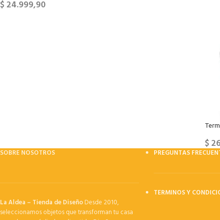
$
24.999,90
Term
$
26
SOBRE NOSOTROS
PREGUNTAS FRECUEN
TERMINOS Y CONDICI
La Aldea – Tienda de Diseño
Desde 2010,
seleccionamos objetos que transforman tu casa