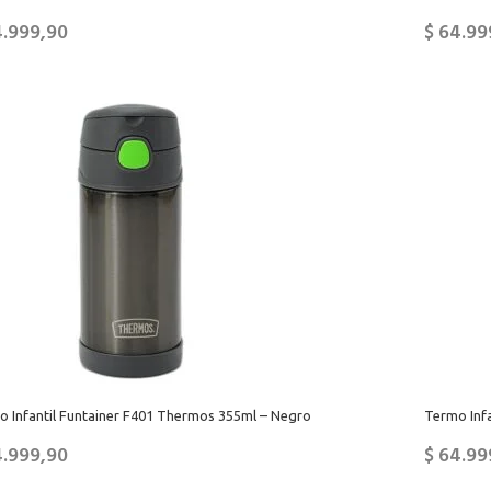
.999,90
$
64.99
o Infantil Funtainer F401 Thermos 355ml – Negro
Termo Infa
.999,90
$
64.99