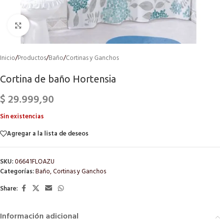
Click to enlarge
Inicio
/
Productos
/
Baño
/
Cortinas y Ganchos
Cortina de baño Hortensia
$
29.999,90
Sin existencias
Agregar a la lista de deseos
SKU:
06641FLOAZU
Categorías:
Baño
,
Cortinas y Ganchos
Share:
Información adicional