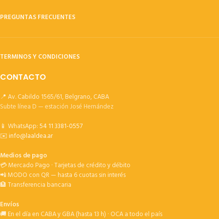
PREGUNTAS FRECUENTES
TERMINOS Y CONDICIONES
CONTACTO
📍 Av. Cabildo 1565/61, Belgrano, CABA
Subte línea D — estación José Hernández
📱 WhatsApp:
54 11 3381-0557
✉️
info@laaldea.ar
Medios de pago
💳 Mercado Pago · Tarjetas de crédito y débito
📲 MODO con QR — hasta 6 cuotas sin interés
🏦 Transferencia bancaria
Envíos
🚚 En el día en CABA y GBA (hasta 13 h) · OCA a todo el país