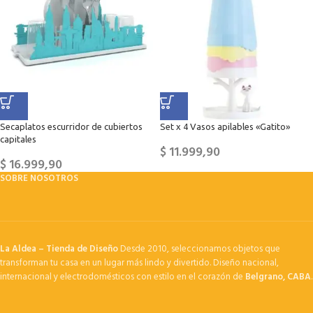
Secaplatos escurridor de cubiertos
Set x 4 Vasos apilables «Gatito»
capitales
$
11.999,90
$
16.999,90
SOBRE NOSOTROS
La Aldea – Tienda de Diseño
Desde 2010, seleccionamos objetos que
transforman tu casa en un lugar más lindo y divertido. Diseño nacional,
internacional y electrodomésticos con estilo en el corazón de
Belgrano, CABA
.