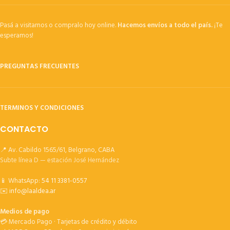
Pasá a visitarnos o compralo hoy online.
Hacemos envíos a todo el país.
¡Te
esperamos!
PREGUNTAS FRECUENTES
TERMINOS Y CONDICIONES
CONTACTO
📍 Av. Cabildo 1565/61, Belgrano, CABA
Subte línea D — estación José Hernández
📱 WhatsApp:
54 11 3381-0557
✉️
info@laaldea.ar
Medios de pago
💳 Mercado Pago · Tarjetas de crédito y débito