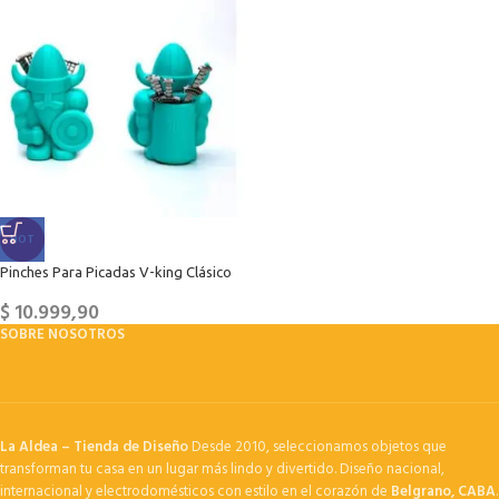
HOT
Pinches Para Picadas V-king Clásico
$
10.999,90
SOBRE NOSOTROS
La Aldea – Tienda de Diseño
Desde 2010, seleccionamos objetos que
transforman tu casa en un lugar más lindo y divertido. Diseño nacional,
internacional y electrodomésticos con estilo en el corazón de
Belgrano, CABA
.