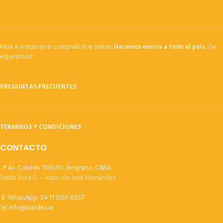
Pasá a visitarnos o compralo hoy online.
Hacemos envíos a todo el país.
¡Te
esperamos!
PREGUNTAS FRECUENTES
TERMINOS Y CONDICIONES
CONTACTO
📍 Av. Cabildo 1565/61, Belgrano, CABA
Subte línea D — estación José Hernández
📱 WhatsApp:
54 11 3381-0557
✉️
info@laaldea.ar