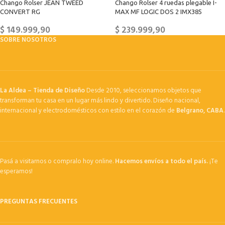
Chango Rolser JEAN TWEED
Chango Rolser 4 ruedas plegable I-
CONVERT RG
MAX MF LOGIC DOS 2 IMX385
$
149.999,90
$
239.999,90
SOBRE NOSOTROS
La Aldea – Tienda de Diseño
Desde 2010, seleccionamos objetos que
transforman tu casa en un lugar más lindo y divertido. Diseño nacional,
internacional y electrodomésticos con estilo en el corazón de
Belgrano, CABA
.
Pasá a visitarnos o compralo hoy online.
Hacemos envíos a todo el país.
¡Te
esperamos!
PREGUNTAS FRECUENTES