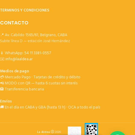
TERMINOS Y CONDICIONES
CONTACTO
📍 Av. Cabildo 1565/61, Belgrano, CABA
Subte línea D — estación José Hernández
📱 WhatsApp:
54 11 3381-0557
✉️
info@laaldea.ar
Medios de pago
💳 Mercado Pago · Tarjetas de crédito y débito
📲 MODO con QR — hasta 6 cuotas sin interés
🏦 Transferencia bancaria
Envíos
🚚 En el día en CABA y GBA (hasta 13 h) · OCA a todo el país
La Aldea
2026