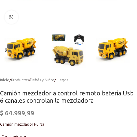
Click to enlarge
Inicio
/
Productos
/
Bebés y Niños
/
Juegos
Camión mezclador a control remoto bateria Usb
6 canales controlan la mezcladora
$
64.999,99
Camión mezclador HuiNa
-Características