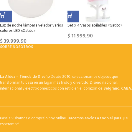
Luz de noche lámpara velador varios
Set x 4 Vasos apilables «Gatito»
colores LED «Gatito»
$
11.999,90
$
39.999,90
SOBRE NOSOTROS
La Aldea – Tienda de Diseño
Desde 2010, seleccionamos objetos que
transforman tu casa en un lugar más lindo y divertido. Diseño nacional,
internacional y electrodomésticos con estilo en el corazón de
Belgrano, CABA
.
Pasá a visitarnos o compralo hoy online.
Hacemos envíos a todo el país.
¡Te
esperamos!