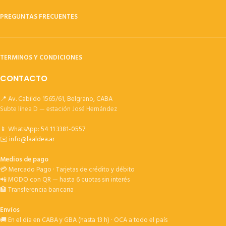
PREGUNTAS FRECUENTES
TERMINOS Y CONDICIONES
CONTACTO
📍 Av. Cabildo 1565/61, Belgrano, CABA
Subte línea D — estación José Hernández
📱 WhatsApp:
54 11 3381-0557
✉️
info@laaldea.ar
Medios de pago
💳 Mercado Pago · Tarjetas de crédito y débito
📲 MODO con QR — hasta 6 cuotas sin interés
🏦 Transferencia bancaria
Envíos
🚚 En el día en CABA y GBA (hasta 13 h) · OCA a todo el país