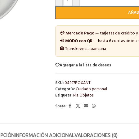
AÑAD
💳
Mercado Pago
— tarjetas de crédito y
📲
MODO con QR
— hasta 6 cuotas sin inte
🏦 Transferencia bancaria
Agregar a la lista de deseos
SKU:
04997BOXANT
Categoría:
Cuidado personal
Etiqueta:
Pla Objetos
Share:
IPCIÓN
INFORMACIÓN ADICIONAL
VALORACIONES (0)