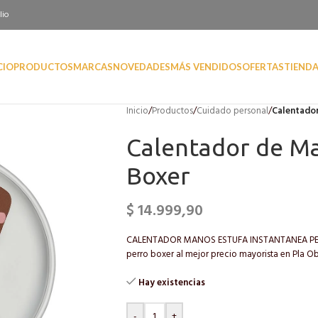
lio
CIO
PRODUCTOS
MARCAS
NOVEDADES
MÁS VENDIDOS
OFERTAS
TIEND
Inicio
/
Productos
/
Cuidado personal
/
Calentador
Calentador de Ma
Boxer
$
14.999,90
CALENTADOR MANOS ESTUFA INSTANTANEA PERRO
perro boxer al mejor precio mayorista en Pla Obj
Hay existencias
-
+