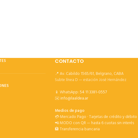
TES
CONTACTO
📍 Av. Cabildo 1565/61, Belgrano, CABA
Subte línea D — estación José Hernández
ONES
📱 WhatsApp:
54 11 3381-0557
✉️
info@laaldea.ar
Medios de pago
💳 Mercado Pago · Tarjetas de crédito y débito
📲 MODO con QR — hasta 6 cuotas sin interés
🏦 Transferencia bancaria