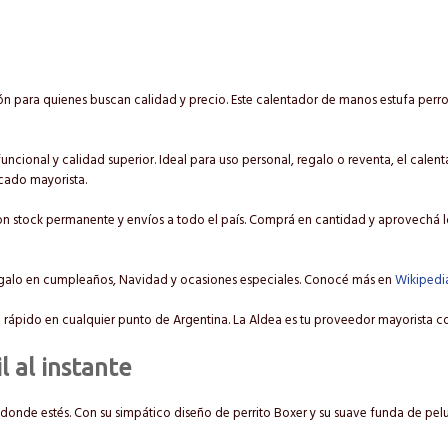
n para quienes buscan calidad y precio. Este calentador de manos estufa perr
uncional y calidad superior. Ideal para uso personal, regalo o reventa, el cale
rcado mayorista.
n stock permanente y envíos a todo el país. Comprá en cantidad y aprovechá lo
egalo en cumpleaños, Navidad y ocasiones especiales. Conocé más en
Wikipedi
 rápido en cualquier punto de Argentina. La Aldea es tu proveedor mayorista co
l al instante
s donde estés. Con su simpático diseño de perrito Boxer y su suave funda de pelu