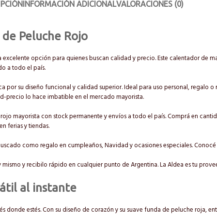
IPCIÓN
INFORMACIÓN ADICIONAL
VALORACIONES (0)
 de Peluche Rojo
 excelente opción para quienes buscan calidad y precio. Este calentador de m
do a todo el país.
 por su diseño funcional y calidad superior. Ideal para uso personal, regalo 
ad-precio lo hace imbatible en el mercado mayorista.
jo mayorista con stock permanente y envíos a todo el país. Comprá en cantida
 ferias y tiendas.
 buscado como regalo en cumpleaños, Navidad y ocasiones especiales. Conoc
ismo y recibilo rápido en cualquier punto de Argentina. La Aldea es tu provee
til al instante
stés donde estés. Con su diseño de corazón y su suave funda de peluche roja, ent