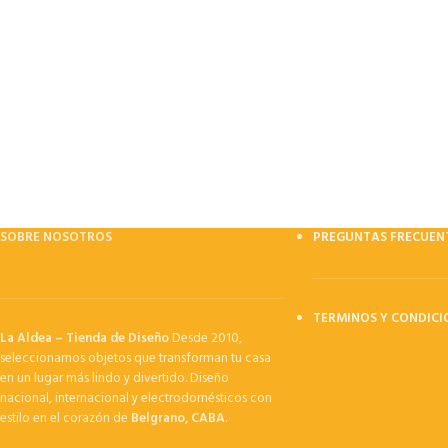
SOBRE NOSOTROS
PREGUNTAS FRECUEN
TERMINOS Y CONDICI
La Aldea – Tienda de Diseño
Desde 2010,
seleccionamos objetos que transforman tu casa
en un lugar más lindo y divertido. Diseño
nacional, internacional y electrodomésticos con
estilo en el corazón de
Belgrano, CABA
.