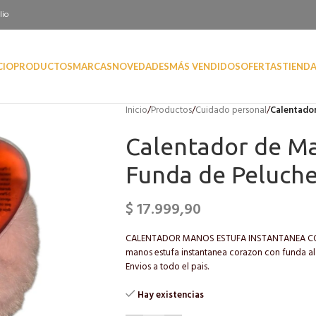
lio
CIO
PRODUCTOS
MARCAS
NOVEDADES
MÁS VENDIDOS
OFERTAS
TIEND
Inicio
/
Productos
/
Cuidado personal
/
Calentador
Calentador de M
Funda de Peluche
$
17.999,90
CALENTADOR MANOS ESTUFA INSTANTANEA COR
manos estufa instantanea corazon con funda al 
Envios a todo el pais.
Hay existencias