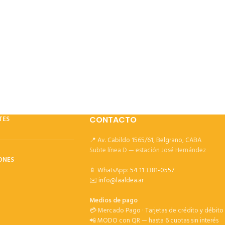
TES
CONTACTO
📍 Av. Cabildo 1565/61, Belgrano, CABA
Subte línea D — estación José Hernández
ONES
📱 WhatsApp:
54 11 3381-0557
✉️
info@laaldea.ar
Medios de pago
💳 Mercado Pago · Tarjetas de crédito y débito
📲 MODO con QR — hasta 6 cuotas sin interés