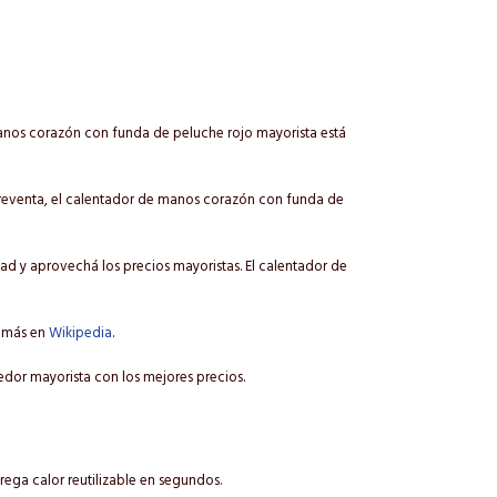
anos corazón con funda de peluche rojo mayorista está
o reventa, el calentador de manos corazón con funda de
d y aprovechá los precios mayoristas. El calentador de
é más en
Wikipedia
.
dor mayorista con los mejores precios.
rega calor reutilizable en segundos.