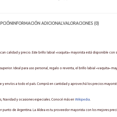
IPCIÓN
INFORMACIÓN ADICIONAL
VALORACIONES (0)
an calidad y precio. Este brillo labial «vaquita» mayorista está disponible co
 superior. Ideal para uso personal, regalo o reventa, el brillo labial «vaquita» m
 y envíos a todo el país. Comprá en cantidad y aprovechá los precios mayoristas.
os, Navidad y ocasiones especiales. Conocé más en
Wikipedia
.
ier punto de Argentina. La Aldea es tu proveedor mayorista con los mejores preci