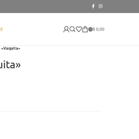
$
0,00
AS
al «Vaquita»
uita»