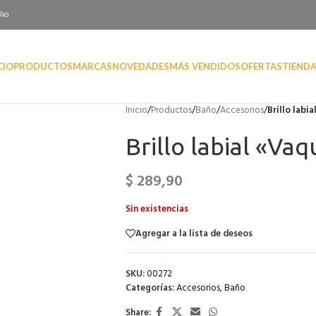
lio
CIO
PRODUCTOS
MARCAS
NOVEDADES
MÁS VENDIDOS
OFERTAS
TIEND
Inicio
/
Productos
/
Baño
/
Accesorios
/
Brillo labi
Brillo labial «Vaq
$
289,90
Sin existencias
Agregar a la lista de deseos
SKU:
00272
Categorías:
Accesorios
,
Baño
Share: