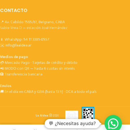
CONTACTO
📍 Av. Cabildo 1565/61, Belgrano, CABA
Subte línea D — estación José Hernández
📱 WhatsApp:
54 11 3381-0557
✉️
info@laaldea.ar
Medios de pago
💳 Mercado Pago · Tarjetas de crédito y débito
📲 MODO con QR — hasta 6 cuotas sin interés
🏦 Transferencia bancaria
Envíos
🚚 En el día en CABA y GBA (hasta 13 h) · OCA a todo el país
La Aldea
2026
💬 ¿Necesitas ayuda?