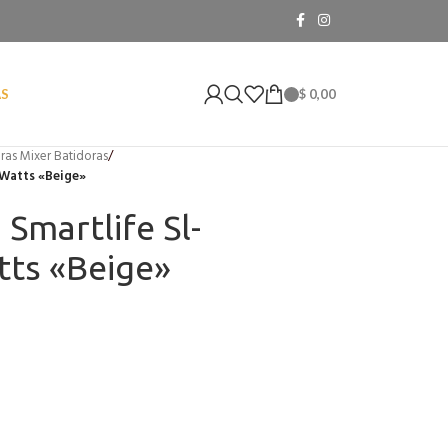
$
0,00
AS
ras Mixer Batidoras
/
 Watts «Beige»
Smartlife Sl-
tts «Beige»