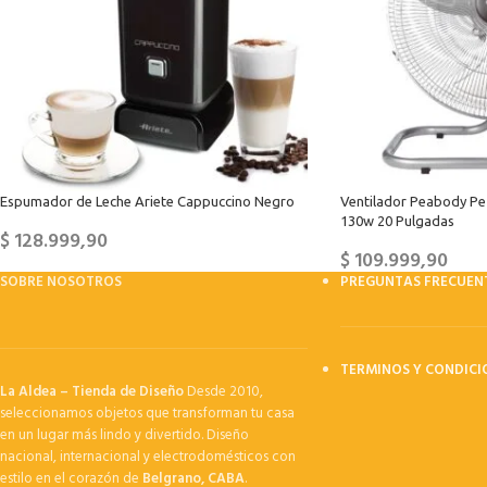
Espumador de Leche Ariete Cappuccino Negro
Ventilador Peabody Pe
130w 20 Pulgadas
$
128.999,90
$
109.999,90
SOBRE NOSOTROS
PREGUNTAS FRECUEN
TERMINOS Y CONDICI
La Aldea – Tienda de Diseño
Desde 2010,
seleccionamos objetos que transforman tu casa
en un lugar más lindo y divertido. Diseño
nacional, internacional y electrodomésticos con
estilo en el corazón de
Belgrano, CABA
.