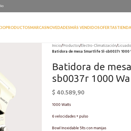
lio
CIO
PRODUCTOS
MARCAS
NOVEDADES
MÁS VENDIDOS
OFERTAS
TIEND
Inicio
/
Productos
/
Electro-Climatización
/
Licuado
Batidora de mesa Smartlife Sl-sb0037r 1000
Batidora de mesa 
sb0037r 1000 Wa
$
40.589,90
1000 Watts
6 velocidades + pulso
Bowl Inoxidable 5lts con manijas