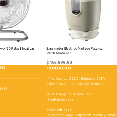
-vp150 Palas Metálicas
Exprimidor Electrico Vintage Palanca
VerdeAriete 413
$
159.999,90
TES
CONTACTO
📍 Av. Cabildo 1565/61, Belgrano, CABA
Subte línea D — estación José Hernández
ONES
📱 WhatsApp:
54 11 3381-0557
✉️
info@laaldea.ar
Medios de pago
💳 Mercado Pago · Tarjetas de crédito y débito