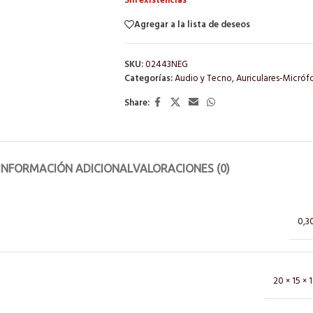
Sin existencias
Agregar a la lista de deseos
SKU:
02443NEG
Categorías:
Audio y Tecno
,
Auriculares-Micróf
Share:
INFORMACIÓN ADICIONAL
VALORACIONES (0)
0,3
20 × 15 × 