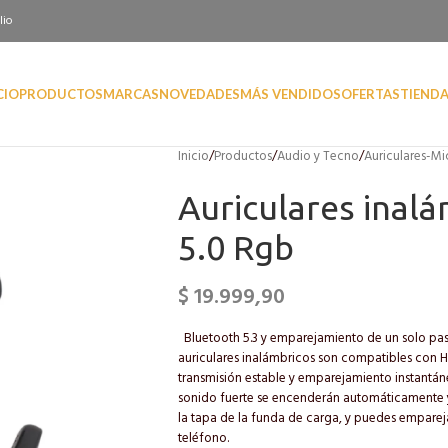
lio
CIO
PRODUCTOS
MARCAS
NOVEDADES
MÁS VENDIDOS
OFERTAS
TIEND
Inicio
/
Productos
/
Audio y Tecno
/
Auriculares-M
Auriculares inal
5.0 Rgb
$
19.999,90
Bluetooth 5.3 y emparejamiento de un solo paso
auriculares inalámbricos son compatibles con
transmisión estable y emparejamiento instantáne
sonido fuerte se encenderán automáticamente 
la tapa de la funda de carga, y puedes empareja
teléfono.