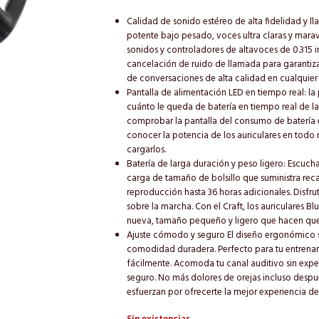
Calidad de sonido estéreo de alta fidelidad y ll
potente bajo pesado, voces ultra claras y mara
sonidos y controladores de altavoces de 0.315 i
cancelación de ruido de llamada para garantizar
de conversaciones de alta calidad en cualquier
Pantalla de alimentación LED en tiempo real: la 
cuánto le queda de batería en tiempo real de la
comprobar la pantalla del consumo de batería 
conocer la potencia de los auriculares en to
cargarlos.
Batería de larga duración y peso ligero: Escuch
carga de tamaño de bolsillo que suministra rec
reproducción hasta 36 horas adicionales. Disfrut
sobre la marcha. Con el Craft, los auriculares
nueva, tamaño pequeño y ligero que hacen que 
Ajuste cómodo y seguro El diseño ergonómico 
comodidad duradera. Perfecto para tu entrenam
fácilmente. Acomoda tu canal auditivo sin expe
seguro. No más dolores de orejas incluso despu
esfuerzan por ofrecerte la mejor experiencia de