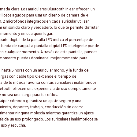
amada clara. Los auriculares Bluetooth in ear ofrecen un
villosos agudos para usar un diseño de cámara de 4
n. 2 micrófonos integrados en cada auricular utilizan
 un sonido claro y verdadero, lo que te permite disfrutar
 momento y en cualquier lugar.
parte digital de la pantalla LED indica el porcentaje de
 funda de carga. La pantalla digital LED inteligente puede
en cualquier momento. A través de esta pantalla, puedes
do momento puedes dominar el mejor momento para
a hasta 5 horas con un auricular mono, y la funda de
argas con cable tipo C extiende el tiempo de
a de tu música favorita con tus auriculares inalámbricos
 Bluetooth ofrecen una experiencia de uso completamente
no sea una carga para tus oídos.
súper cómodo garantiza un ajuste seguro y una
iento, deportes, trabajo, conducción sin caerse
rimentar ninguna molestia mientras garantiza un ajuste
és de un uso prolongado. Los auriculares inalámbricos se
 uso y escucha.