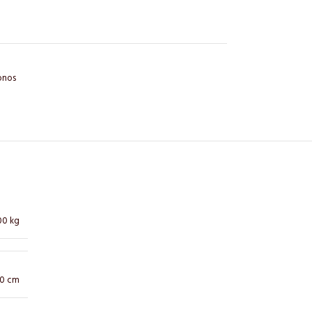
onos
00 kg
10 cm