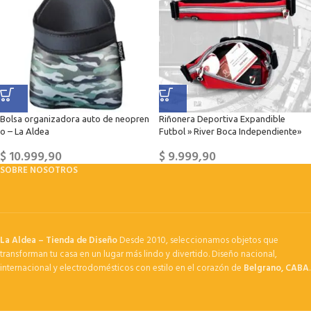
Bolsa organizadora auto de neopren
Riñonera Deportiva Expandible
o – La Aldea
Futbol » River Boca Independiente»
$
10.999,90
$
9.999,90
SOBRE NOSOTROS
La Aldea – Tienda de Diseño
Desde 2010, seleccionamos objetos que
transforman tu casa en un lugar más lindo y divertido. Diseño nacional,
internacional y electrodomésticos con estilo en el corazón de
Belgrano, CABA
.