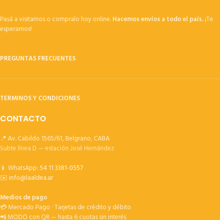
Pasá a visitarnos o compralo hoy online.
Hacemos envíos a todo el país.
¡Te
esperamos!
PREGUNTAS FRECUENTES
TERMINOS Y CONDICIONES
CONTACTO
📍 Av. Cabildo 1565/61, Belgrano, CABA
Subte línea D — estación José Hernández
📱 WhatsApp:
54 11 3381-0557
✉️
info@laaldea.ar
Medios de pago
💳 Mercado Pago · Tarjetas de crédito y débito
📲 MODO con QR — hasta 6 cuotas sin interés