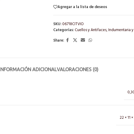
Agregar a la lista de deseos
SKU:
06718CITVIO
Categorías:
Cuellos y Antifaces
,
Indumentaria y
Share:
INFORMACIÓN ADICIONAL
VALORACIONES (0)
0,3
22 × 11 