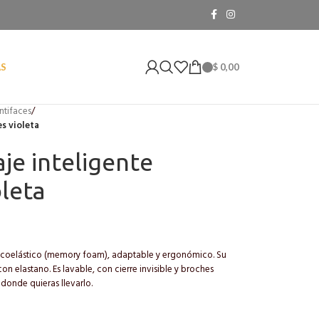
$
0,00
AS
ntifaces
/
es violeta
je inteligente
oleta
coelástico (memory foam), adaptable y ergonómico. Su
n elastano. Es lavable, con cierre invisible y broches
o donde quieras llevarlo.