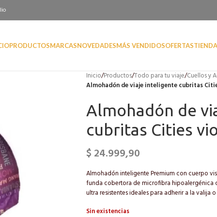
lio
CIO
PRODUCTOS
MARCAS
NOVEDADES
MÁS VENDIDOS
OFERTAS
TIEND
Inicio
/
Productos
/
Todo para tu viaje
/
Cuellos y A
Almohadón de viaje inteligente cubritas Citi
Almohadón de via
cubritas Cities vi
$
24.999,90
Almohadón inteligente Premium con cuerpo vis
funda cobertora de microfibra hipoalergénica co
ultra resistentes ideales para adherir a la valija 
Sin existencias