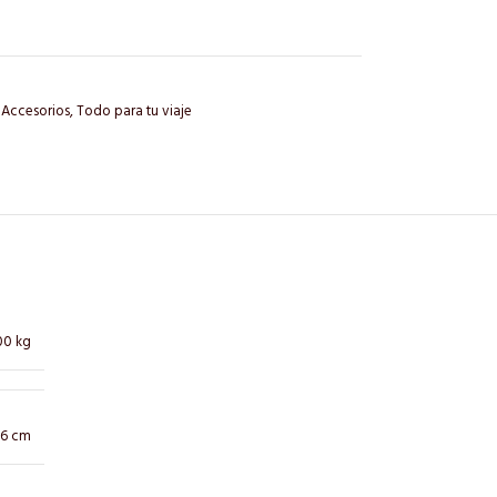
 Accesorios
,
Todo para tu viaje
00 kg
× 6 cm